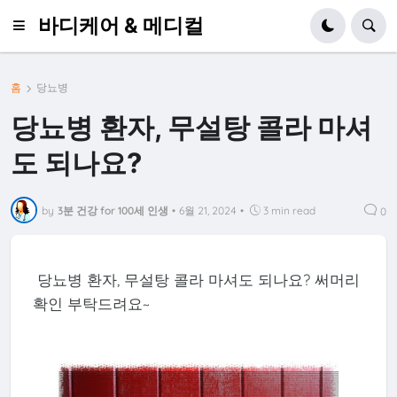
바디케어 & 메디컬
홈
당뇨병
당뇨병 환자, 무설탕 콜라 마셔
도 되나요?
by
3분 건강 for 100세 인생
•
6월 21, 2024
•
3 min read
0
당뇨병 환자, 무설탕 콜라 마셔도 되나요? 써머리
확인 부탁드려요~