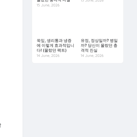
15 June, 2026
15 June, 2026
피
쑥잎, 생리통과 냉증
유정, 정상일까? 병일
에 이렇게 효과적입니
까? 당신이 몰랐던 충
다! (몰랐던 팩트)
격적 진실
14 June, 2026
14 June, 2026
힘
할