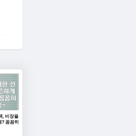
택, 비장을
? 꼼꼼히