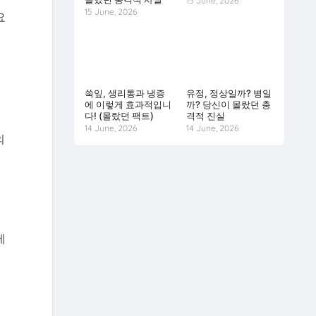
15 June, 2026
15 June, 2026
요
쑥잎, 생리통과 냉증
유정, 정상일까? 병일
에 이렇게 효과적입니
까? 당신이 몰랐던 충
다! (몰랐던 팩트)
격적 진실
14 June, 2026
14 June, 2026
의
제