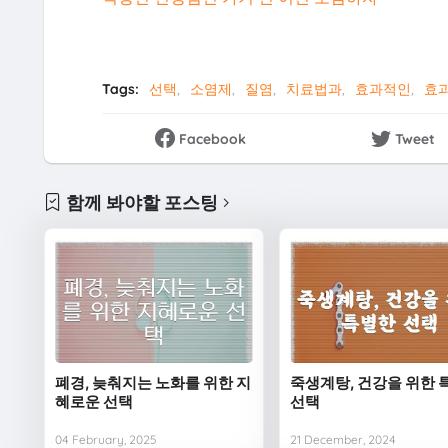
Tags:
선택
소염제
질염
치료법과
효과적인
효
Facebook
Tweet
함께 봐야할 포스팅
폐경, 늦춰지는 노화를 위한 지
죽생계탕, 건강을 위한 
혜로운 선택
선택
04 February, 2025
21 December, 2024