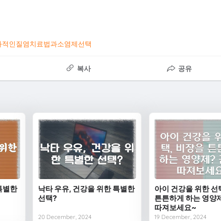
과적인질염치료법과소염제선택
복사
공유
특별한
낙타 우유, 건강을 위한 특별한
아이 건강을 위한 선
선택?
튼튼하게 하는 영양제
따져보세요~
20 December, 2024
19 December, 2024