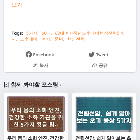
보기
Tags:
5가지
60대
60대여자중년노후대비핵심전략5가
지
노후대비
여자
중년
핵심전략
Facebook
Tweet
복사
공유
함께 봐야할 포스팅
우리 몸의 소화 엔진, 건강한
전립선암, 쉽게 알아보는 초