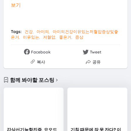
보기
Tags:
건강
아이의
아이의건강이유있는저혈압증상및좋
은거
이유있는
저혈압
좋은거
증상
Facebook
Tweet
복사
공유
함께 봐야할 포스팅
갑상선기능항진증, 요오드
기침 때문에 잠 못 잔다? 이