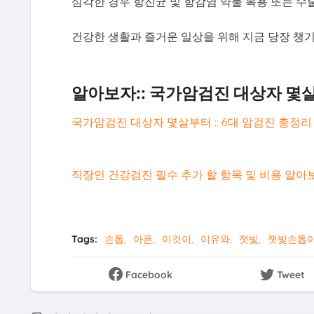
심각한 경우 항진균 및 항감염 약물 복용 또는 수
건강한 생활과 즐거운 일상을 위해 지금 당장 챙
알아보자:: 국가암검진 대상자 몇살
국가암검진 대상자 몇살부터 :: 6대 암검진 총정리
직장인 건강검진 필수 추가 할 항목 및 비용 알아
Tags:
손톱
아픈
이것이
이유와
잿빛
잿빛손톱
Facebook
Tweet