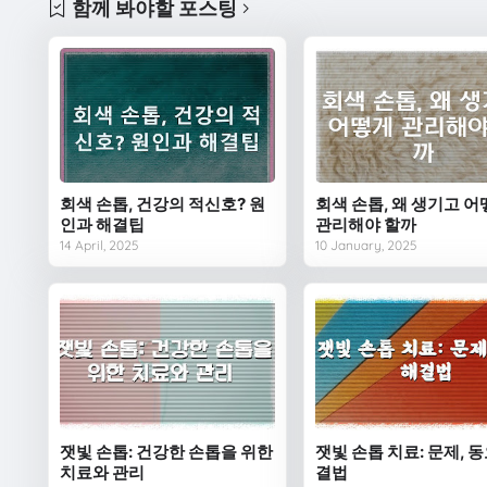
함께 봐야할 포스팅
회색 손톱, 건강의 적신호? 원
회색 손톱, 왜 생기고 
인과 해결팁
관리해야 할까
14 April, 2025
10 January, 2025
잿빛 손톱: 건강한 손톱을 위한
잿빛 손톱 치료: 문제, 동
치료와 관리
결법