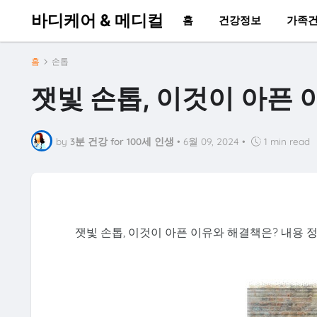
바디케어 & 메디컬
홈
건강정보
가족
홈
손톱
잿빛 손톱, 이것이 아픈
by
3분 건강 for 100세 인생
•
6월 09, 2024
•
1 min read
잿빛 손톱, 이것이 아픈 이유와 해결책은? 내용 