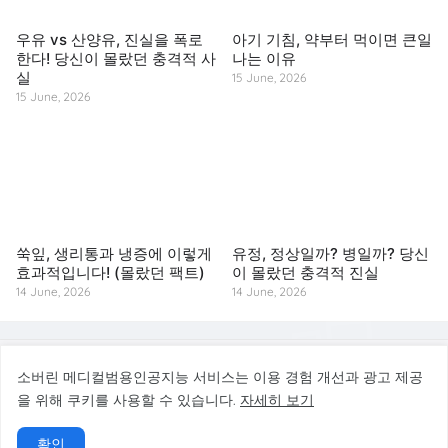
우유 vs 산양유, 진실을 폭로
아기 기침, 약부터 먹이면 큰일
한다! 당신이 몰랐던 충격적 사
나는 이유
실
15 June, 2026
15 June, 2026
쑥잎, 생리통과 냉증에 이렇게
유정, 정상일까? 병일까? 당신
효과적입니다! (몰랐던 팩트)
이 몰랐던 충격적 진실
14 June, 2026
14 June, 2026
© 2026 소버린 메디컬범용인공지능 서비스. All rights reserved.
소버린 메디컬범용인공지능 서비스는 이용 경험 개선과 광고 제공
을 위해 쿠키를 사용할 수 있습니다.
자세히 보기
소버린 메디컬범용인공지능 서비스는 건강·질병예방·바디케어 정보를 제공하는 참고
용 서비스이며, 의료 진단·치료·처방을 대신하지 않습니다.
확인
홈
소개
문의
개인정보처리방침
의료정보 면책
사이트맵