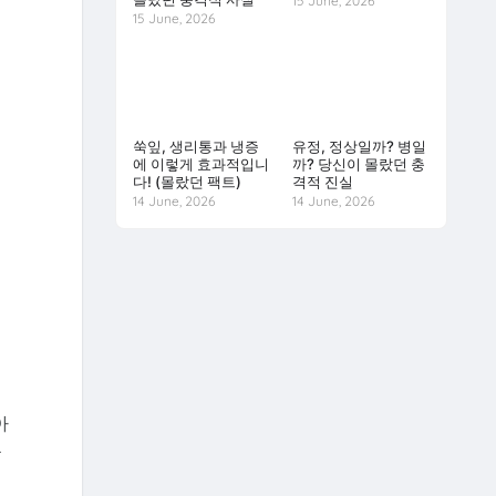
15 June, 2026
15 June, 2026
쑥잎, 생리통과 냉증
유정, 정상일까? 병일
에 이렇게 효과적입니
까? 당신이 몰랐던 충
다! (몰랐던 팩트)
격적 진실
14 June, 2026
14 June, 2026
아
풍