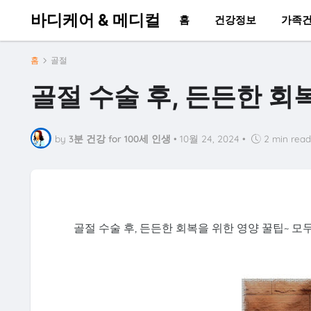
바디케어 & 메디컬
홈
건강정보
가족
홈
골절
골절 수술 후, 든든한 회
by
3분 건강 for 100세 인생
•
10월 24, 2024
•
2 min read
골절 수술 후, 든든한 회복을 위한 영양 꿀팁~ 모