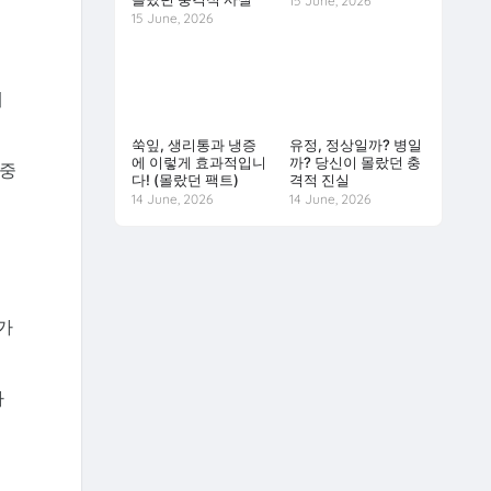
15 June, 2026
15 June, 2026
에
쑥잎, 생리통과 냉증
유정, 정상일까? 병일
에 이렇게 효과적입니
까? 당신이 몰랐던 충
 중
다! (몰랐던 팩트)
격적 진실
14 June, 2026
14 June, 2026
가
하