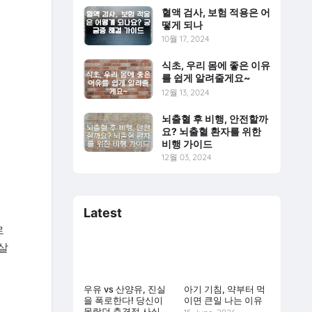
혈액 검사, 보험 적용은 어
떻게 되나
10월 17, 2024
식초, 우리 몸에 좋은 이유
를 쉽게 알려줄게요~
12월 13, 2024
뇌출혈 후 비행, 안전할까
요? 뇌출혈 환자를 위한
비행 가이드
12월 03, 2024
Latest
르
살
우유 vs 산양유, 진실
아기 기침, 약부터 먹
을 폭로한다! 당신이
이면 큰일 나는 이유
몰랐던 충격적 사실