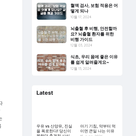
혈액 검사, 보험 적용은 어
떻게 되나
10월 17, 2024
뇌출혈 후 비행, 안전할까
요? 뇌출혈 환자를 위한
비행 가이드
12월 03, 2024
식초, 우리 몸에 좋은 이유
를 쉽게 알려줄게요~
12월 13, 2024
Latest
자
합
는
욕
우유 vs 산양유, 진실
아기 기침, 약부터 먹
을 폭로한다! 당신이
이면 큰일 나는 이유
몰랐던 충격적 사실