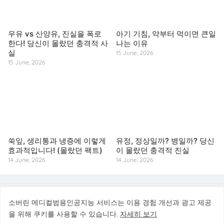
우유 vs 산양유, 진실을 폭로
아기 기침, 약부터 먹이면 큰일
한다! 당신이 몰랐던 충격적 사
나는 이유
실
15 June, 2026
15 June, 2026
쑥잎, 생리통과 냉증에 이렇게
유정, 정상일까? 병일까? 당신
효과적입니다! (몰랐던 팩트)
이 몰랐던 충격적 진실
14 June, 2026
14 June, 2026
© 2026 소버린 메디컬범용인공지능 서비스. All rights reserved.
소버린 메디컬범용인공지능 서비스는 이용 경험 개선과 광고 제공
을 위해 쿠키를 사용할 수 있습니다.
자세히 보기
소버린 메디컬범용인공지능 서비스는 건강·질병예방·바디케어 정보를 제공하는 참고
용 서비스이며, 의료 진단·치료·처방을 대신하지 않습니다.