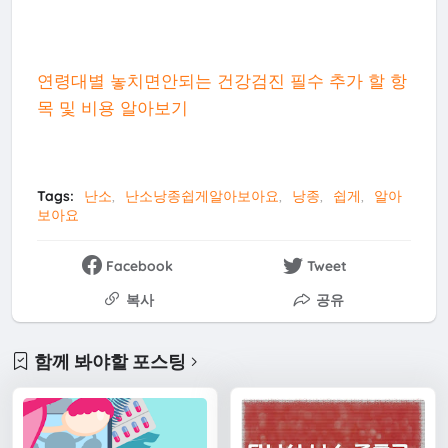
연령대별 놓치면안되는 건강검진 필수 추가 할 항
목 및 비용 알아보기
Tags:
난소
난소낭종쉽게알아보아요
낭종
쉽게
알아
보아요
Facebook
Tweet
복사
공유
함께 봐야할 포스팅