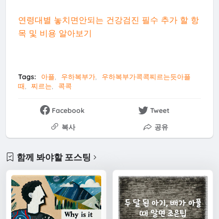
연령대별 놓치면안되는 건강검진 필수 추가 할 항
목 및 비용 알아보기
Tags:
아플
우하복부가
우하복부가콕콕찌르는듯아플
때
찌르는
콕콕
Facebook
Tweet
복사
공유
함께 봐야할 포스팅