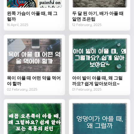
왼쪽 가슴이 아플 때, 왜 그
두 달 된 아기, 배가 아플 때
럴까
알면 조은팁
16 April, 2025
12 February, 2025
목이 아플 때 어떤 약을 먹어
아이 발이 아플 때, 왜 그럴
야 할까
까요? 쉽게 알아보아요~
02 February, 2025
01 February, 2025