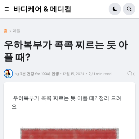
바디케어 & 메디컬
홈
아플
우하복부가 콕콕 찌르는 듯 아
플 때?
by
3분 건강 for 100세 인생
•
12월 15, 2024
•
1 min read
0
우하복부가 콕콕 찌르는 듯 아플 때? 정리 드려
요.