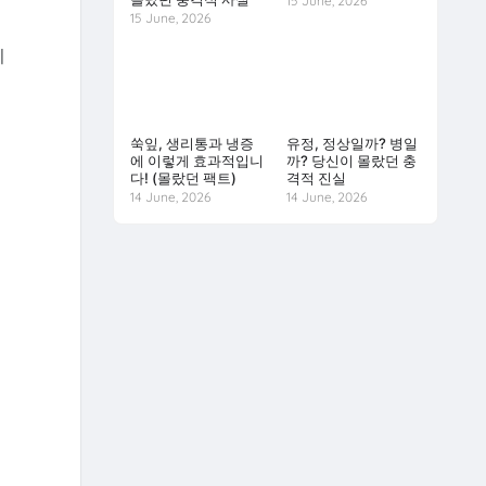
15 June, 2026
15 June, 2026
니
쑥잎, 생리통과 냉증
유정, 정상일까? 병일
에 이렇게 효과적입니
까? 당신이 몰랐던 충
다! (몰랐던 팩트)
격적 진실
14 June, 2026
14 June, 2026