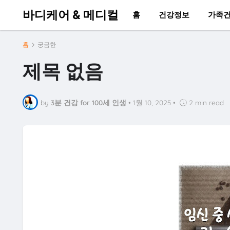
바디케어 & 메디컬
홈
건강정보
가족
홈
궁금한
제목 없음
by
3분 건강 for 100세 인생
•
1월 10, 2025
•
2 min read