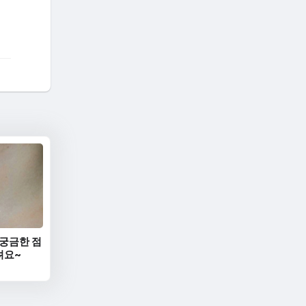
 궁금한 점
려요~