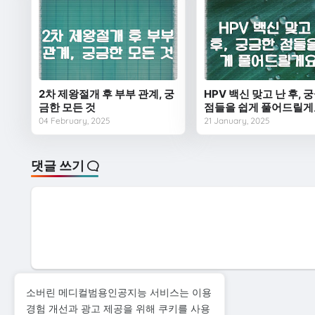
2차 제왕절개 후 부부 관계, 궁
HPV 백신 맞고 난 후, 
금한 모든 것
점들을 쉽게 풀어드릴게
04 February, 2025
21 January, 2025
댓글 쓰기
소버린 메디컬범용인공지능 서비스는 이용
다음
경험 개선과 광고 제공을 위해 쿠키를 사용