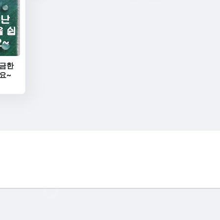
궁금한
요~