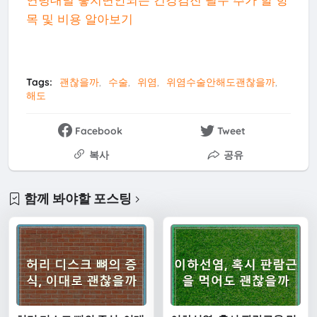
목 및 비용 알아보기
Tags:
괜찮을까
수술
위염
위염수술안해도괜찮을까
해도
Facebook
Tweet
복사
공유
함께 봐야할 포스팅