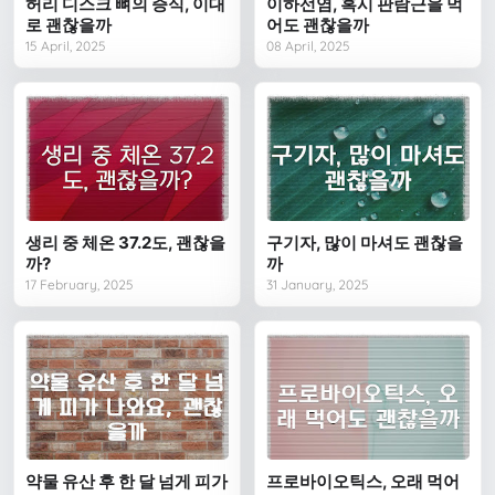
허리 디스크 뼈의 증식, 이대
이하선염, 혹시 판람근을 먹
로 괜찮을까
어도 괜찮을까
15 April, 2025
08 April, 2025
생리 중 체온 37.2도, 괜찮을
구기자, 많이 마셔도 괜찮을
까?
까
17 February, 2025
31 January, 2025
약물 유산 후 한 달 넘게 피가
프로바이오틱스, 오래 먹어