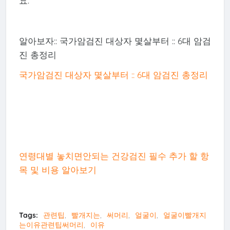
요.
알아보자:: 국가암검진 대상자 몇살부터 :: 6대 암검
진 총정리
국가암검진 대상자 몇살부터 :: 6대 암검진 총정리
연령대별 놓치면안되는 건강검진 필수 추가 할 항
목 및 비용 알아보기
Tags:
관련팁
빨개지는
써머리
얼굴이
얼굴이빨개지
는이유관련팁써머리
이유