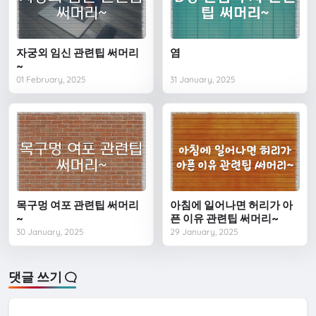
자궁외 임신 관련팁 써머리
염
~
01 February, 2025
31 January, 2025
목구멍 여포 관련팁 써머리
아침에 일어나면 허리가 아
~
픈 이유 관련팁 써머리~
30 January, 2025
29 January, 2025
댓글 쓰기