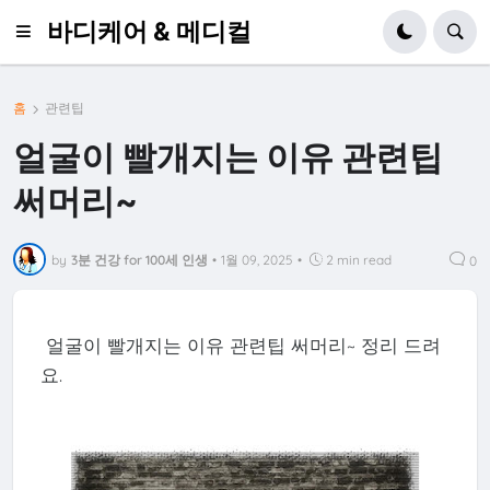
바디케어 & 메디컬
홈
관련팁
얼굴이 빨개지는 이유 관련팁
써머리~
by
3분 건강 for 100세 인생
•
1월 09, 2025
•
2 min read
0
얼굴이 빨개지는 이유 관련팁 써머리~ 정리 드려
요.