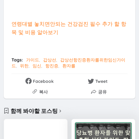
연령대별 놓치면안되는 건강검진 필수 추가 할 항
목 및 비용 알아보기
Tags:
가이드
갑상선
갑상선항진증환자를위한임신가이
드
위한
임신
항진증
환자를
Facebook
Tweet
복사
공유
함께 봐야할 포스팅