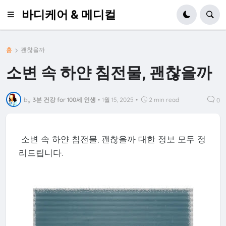
바디케어 & 메디컬
홈
괜찮을까
소변 속 하얀 침전물, 괜찮을까
by
3분 건강 for 100세 인생
•
1월 15, 2025
•
2 min read
0
소변 속 하얀 침전물, 괜찮을까 대한 정보 모두 정
리드립니다.