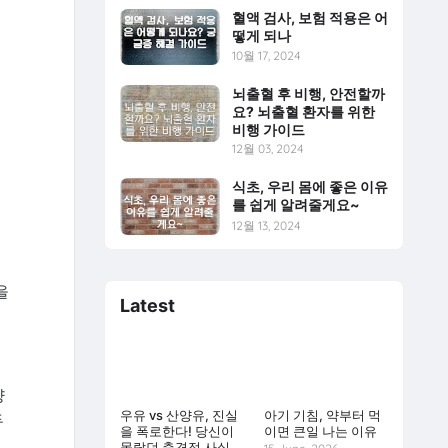
혈액 검사, 보험 적용은 어
떻게 되나
10월 17, 2024
뇌출혈 후 비행, 안전할까
요? 뇌출혈 환자를 위한
비행 가이드
12월 03, 2024
식초, 우리 몸에 좋은 이유
를 쉽게 알려줄게요~
12월 13, 2024
을
Latest
양
우유 vs 산양유, 진실
아기 기침, 약부터 먹
두
을 폭로한다! 당신이
이면 큰일 나는 이유
몰랐던 충격적 사실