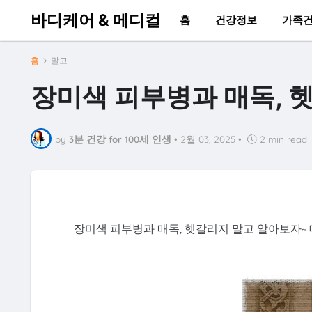
바디케어 & 메디컬
홈
건강정보
가족
홈
말고
장미색 피부병과 매독, 
by
3분 건강 for 100세 인생
•
2월 03, 2025
•
2 min read
장미색 피부병과 매독, 헷갈리지 말고 알아보자~