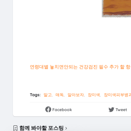
연령대별 놓치면안되는 건강검진 필수 추가 할 항
Tags:
말고
매독
알아보자
장미색
장미색피부병
Facebook
Tweet
함께 봐야할 포스팅