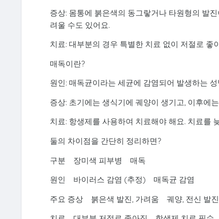
증상: 몸통에 붉은색의 동그랗거나 타원형의 발진이
려울 수도 있어요.
치료: 대부분의 경우 특별한 치료 없이 저절로 좋
매독이란?
원인: 매독균이라는 세균에 감염되어 발생하는 성
증상: 초기에는 생식기에 궤양이 생기고, 이후에
치료: 항생제를 사용하여 치료해야 해요. 치료를 늦
둘의 차이점을 간단히 정리하면?
구분
장미색 피부병
매독
원인
바이러스 감염 (추정)
매독균 감염
주요 증상
붉은색 발진, 가려움
궤양, 전신 발진
치료
대부분 저절로 좋아짐
항생제 치료 필수