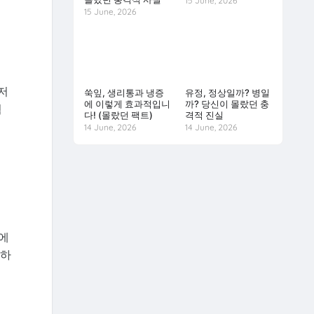
15 June, 2026
15 June, 2026
저
쑥잎, 생리통과 냉증
유정, 정상일까? 병일
에 이렇게 효과적입니
까? 당신이 몰랐던 충
휩
다! (몰랐던 팩트)
격적 진실
14 June, 2026
14 June, 2026
후에
생하