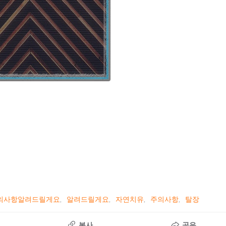
의사항알려드릴게요
알려드릴게요
자연치유
주의사항
탈장
복사
공유