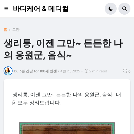
바디케어 & 메디컬
홈
그만
생리통, 이젠 그만~ 든든한 나
의 응원군, 음식~
by
3분 건강 for 100세 인생
•
4월 15, 2025
•
2 min read
0
생리통, 이젠 그만~ 든든한 나의 응원군, 음식~ 내
용 모두 정리드립니다.