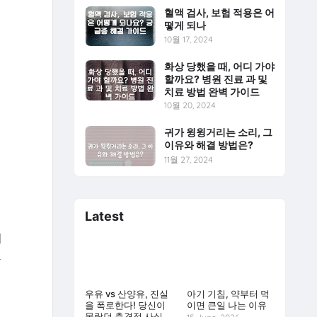
혈액 검사, 보험 적용은 어
떻게 되나
10월 17, 2024
화상 당했을 때, 어디 가야
할까요? 병원 진료 과 및
치료 방법 완벽 가이드
10월 20, 2024
귀가 윙윙거리는 소리, 그
이유와 해결 방법은?
11월 27, 2024
Latest
니
으
우유 vs 산양유, 진실
아기 기침, 약부터 먹
을 폭로한다! 당신이
이면 큰일 나는 이유
몰랐던 충격적 사실