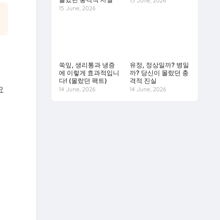
15 June, 2026
15 June, 2026
쑥잎, 생리통과 냉증
유정, 정상일까? 병일
에 이렇게 효과적입니
까? 당신이 몰랐던 충
지
다! (몰랐던 팩트)
격적 진실
요
14 June, 2026
14 June, 2026