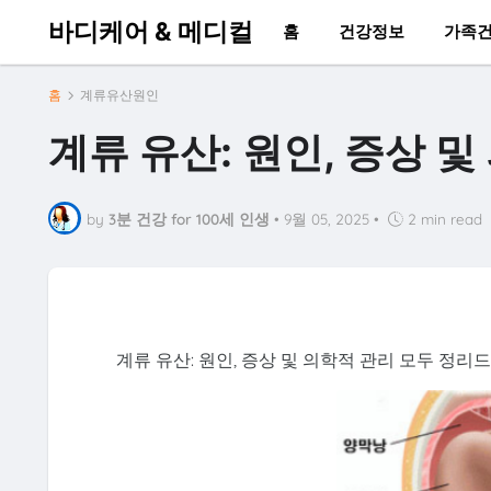
바디케어 & 메디컬
홈
건강정보
가족
홈
계류유산원인
계류 유산: 원인, 증상 및
by
3분 건강 for 100세 인생
•
9월 05, 2025
•
2 min read
계류 유산: 원인, 증상 및 의학적 관리 모두 정리