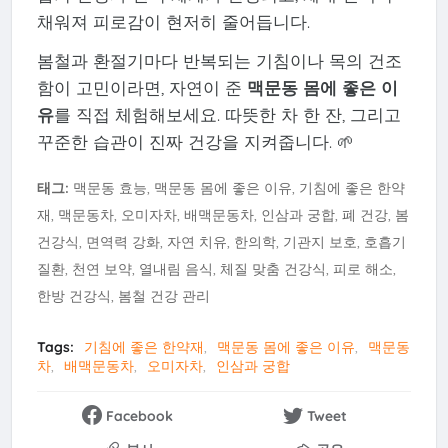
채워져 피로감이 현저히 줄어듭니다.
봄철과 환절기마다 반복되는 기침이나 목의 건조
함이 고민이라면, 자연이 준
맥문동 몸에 좋은 이
유
를 직접 체험해보세요. 따뜻한 차 한 잔, 그리고
꾸준한 습관이 진짜 건강을 지켜줍니다. 🌱
태그:
맥문동 효능, 맥문동 몸에 좋은 이유, 기침에 좋은 한약
재, 맥문동차, 오미자차, 배맥문동차, 인삼과 궁합, 폐 건강, 봄
건강식, 면역력 강화, 자연 치유, 한의학, 기관지 보호, 호흡기
질환, 천연 보약, 열내림 음식, 체질 맞춤 건강식, 피로 해소,
한방 건강식, 봄철 건강 관리
Tags:
기침에 좋은 한약재
맥문동 몸에 좋은 이유
맥문동
차
배맥문동차
오미자차
인삼과 궁합
Facebook
Tweet