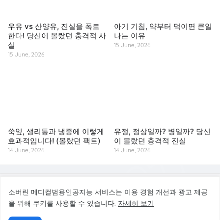
우유 vs 산양유, 진실을 폭로
아기 기침, 약부터 먹이면 큰일
한다! 당신이 몰랐던 충격적 사
나는 이유
실
15 June, 2026
15 June, 2026
쑥잎, 생리통과 냉증에 이렇게
유정, 정상일까? 병일까? 당신
효과적입니다! (몰랐던 팩트)
이 몰랐던 충격적 진실
14 June, 2026
14 June, 2026
© 2026 소버린 메디컬범용인공지능 서비스. All rights reserved.
소버린 메디컬범용인공지능 서비스는 이용 경험 개선과 광고 제공
을 위해 쿠키를 사용할 수 있습니다.
자세히 보기
소버린 메디컬범용인공지능 서비스는 건강·질병예방·바디케어 정보를 제공하는 참고
용 서비스이며, 의료 진단·치료·처방을 대신하지 않습니다.