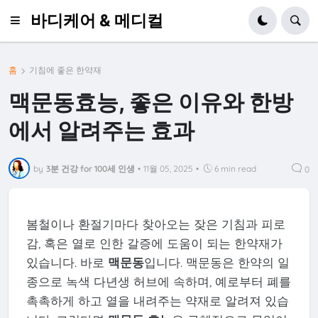
바디케어 & 메디컬
홈
기침에 좋은 한약재
맥문동효능, 좋은 이유와 한방
에서 알려주는 효과
by
3분 건강 for 100세 인생
•
11월 05, 2025
•
6 min read
0
봄철이나 환절기마다 찾아오는 잦은 기침과 피로
감, 혹은 열로 인한 갈증에 도움이 되는 한약재가
있습니다. 바로
맥문동
입니다. 맥문동은 한약의 일
종으로 녹색 다년생 허브에 속하며, 예로부터 폐를
촉촉하게 하고 열을 내려주는 약재로 알려져 있습