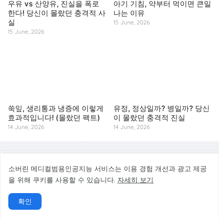
우유 vs 산양유, 진실을 폭로
아기 기침, 약부터 먹이면 큰일
한다! 당신이 몰랐던 충격적 사
나는 이유
실
15 June, 2026
15 June, 2026
쑥잎, 생리통과 냉증에 이렇게
유정, 정상일까? 병일까? 당신
효과적입니다! (몰랐던 팩트)
이 몰랐던 충격적 진실
14 June, 2026
14 June, 2026
© 2026 소버린 메디컬범용인공지능 서비스. All rights reserved.
소버린 메디컬범용인공지능 서비스는 이용 경험 개선과 광고 제공
을 위해 쿠키를 사용할 수 있습니다.
자세히 보기
소버린 메디컬범용인공지능 서비스는 건강·질병예방·바디케어 정보를 제공하는 참고
용 서비스이며, 의료 진단·치료·처방을 대신하지 않습니다.
확인
홈
소개
문의
개인정보처리방침
의료정보 면책
사이트맵