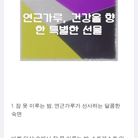
1. 잠 못 이루는 밤, 연근가루가 선사하는 달콤한
숙면