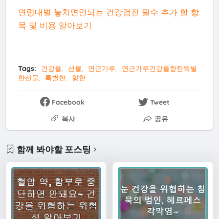
연령대별 놓치면안되는 건강검진 필수 추가 할 항
목 및 비용 알아보기
Tags:
건강을
선물
연근가루
연근가루건강을향한특별
한선물
특별한
향한
Facebook
Tweet
복사
공유
함께 봐야할 포스팅