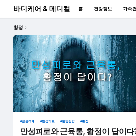
바디케어 & 메디컬
홈
건강정보
가족
황정
근골격계
만성피로
한방건강
황정
만성피로와 근육통, 황정이 답이다